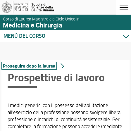
Corso di Laurea Magistrale a Ciclo Unico in
Medicina e Chirurgia
MENÙ DEL CORSO
Home
Corso di studio
Presentazione del corso
Proseguire dopo la laurea
Sedi e strutture
Prospettive di lavoro
Norme e regolamenti
Organizzazione
Per iscriversi
Per laurearsi
I medici generici con il possesso dell'abilitazione
Proseguire dopo la laurea
all'esercizio della professione possono svolgere libera
Qualità del Corso
professione o incarichi di continuità assistenziale. Per
Modulo segnalazioni problemi/criticità
completare la formazione possono accedere (mediante