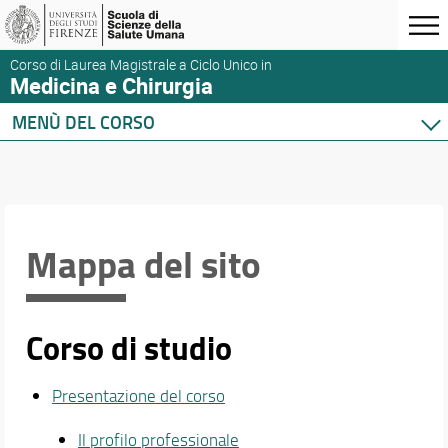
Corso di Laurea Magistrale a Ciclo Unico in
Medicina e Chirurgia
MENÙ DEL CORSO
Home
Corso di studio
Didattica
Orario e calendari
Mappa del sito
Corso di studio
Presentazione del corso
Il profilo professionale