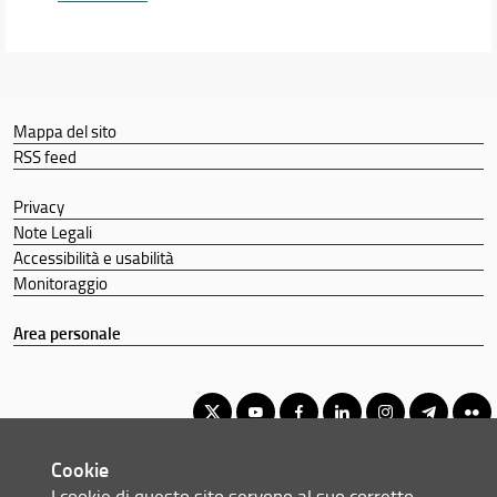
Mappa del sito
RSS feed
Privacy
Note Legali
Accessibilità e usabilità
Monitoraggio
Area personale
Cookie
Corso di Laurea Magistrale a Ciclo Unico in Medicina e Chirurgia
I cookie di questo sito servono al suo corretto