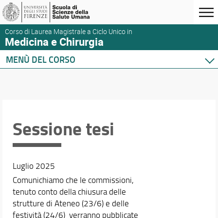
Corso di Laurea Magistrale a Ciclo Unico in
Medicina e Chirurgia
MENÙ DEL CORSO
Home
Corso di studio
Didattica
Orario e calendari
Sessione tesi
Luglio 2025
Comunichiamo che le commissioni,
tenuto conto della chiusura delle
strutture di Ateneo (23/6) e delle
festività (24/6) verranno pubblicate