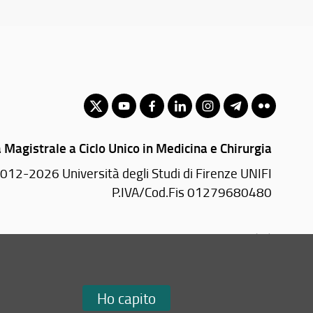
 Magistrale a Ciclo Unico in Medicina e Chirurgia
012-2026 Università degli Studi di Firenze UNIFI
P.IVA/Cod.Fis 01279680480
Largo Brambilla, 3 - 50134 Firenze (FI)
Tel: +39 055 2751941 - 2751944
Email:
scuola(AT)sc-saluteumana.unifi.it
Ho capito
Redazione Web