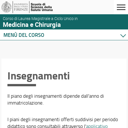
Corso di Laurea Magistrale a Ciclo Unico in
Medicina e Chirurgia
MENÙ DEL CORSO
Home
Corso di studio
Didattica
Insegnamenti
Insegnamenti
Attività Formative Professionalizzanti
Attività Didattiche Elettive
Dotazioni multimediali e integrazione didattica
Il piano degli insegnamenti dipende dall'anno di
Tutorato
immatricolazione.
Orientamento
Sicurezza nei luoghi di lavoro
I piani degli insegnamenti offerti suddivisi per periodo
Mobilità internazionale
didattico sono consultabili attraverso l'
applicativo