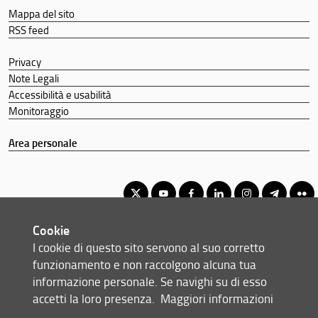
Mappa del sito
RSS feed
Privacy
Note Legali
Accessibilità e usabilità
Monitoraggio
Area personale
Cookie
Corso di Laurea Magistrale a Ciclo Unico in Medicina e Chirurgia
I cookie di questo sito servono al suo corretto
© Copyright 2012-2026 Università degli Studi di Firenze UNIFI
funzionamento e non raccolgono alcuna tua
P.IVA/Cod.Fis 01279680480
informazione personale. Se navighi su di esso
accetti la loro presenza.
Maggiori informazioni
Largo Brambilla, 3 - 50134 Firenze (FI)