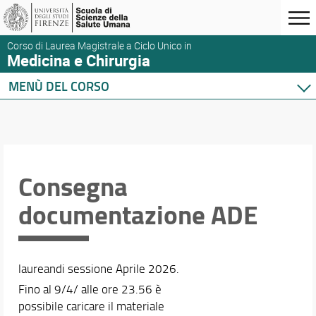
Corso di Laurea Magistrale a Ciclo Unico in
Medicina e Chirurgia
MENÙ DEL CORSO
Home
Corso di studio
Didattica
Orario e calendari
Consegna
documentazione ADE
laureandi sessione Aprile 2026.
Fino al 9/4/ alle ore 23.56 è
possibile caricare il materiale